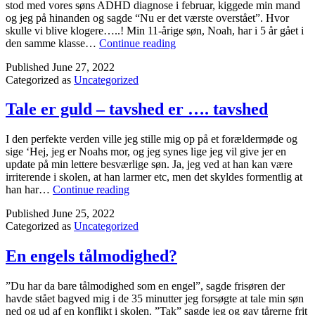
stod med vores søns ADHD diagnose i februar, kiggede min mand
og jeg på hinanden og sagde “Nu er det værste overstået”. Hvor
skulle vi blive klogere…..! Min 11-årige søn, Noah, har i 5 år gået i
Den
den samme klasse…
Continue reading
ekskluderende
Published
June 27, 2022
folkeskole
Categorized as
Uncategorized
Tale er guld – tavshed er …. tavshed
I den perfekte verden ville jeg stille mig op på et forældermøde og
sige ‘Hej, jeg er Noahs mor, og jeg synes lige jeg vil give jer en
update på min lettere besværlige søn. Ja, jeg ved at han kan være
irriterende i skolen, at han larmer etc, men det skyldes formentlig at
Tale
han har…
Continue reading
er
Published
June 25, 2022
guld
Categorized as
Uncategorized
–
tavshed
er
En engels tålmodighed?
….
tavshed
”Du har da bare tålmodighed som en engel”, sagde frisøren der
havde stået bagved mig i de 35 minutter jeg forsøgte at tale min søn
ned og ud af en konflikt i skolen. ”Tak” sagde jeg og gav tårerne frit