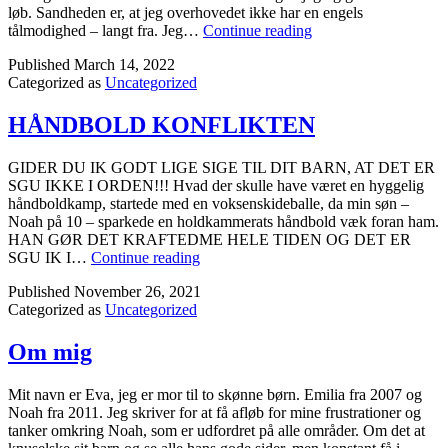
løb. Sandheden er, at jeg overhovedet ikke har en engels
En
tålmodighed – langt fra. Jeg…
Continue reading
engels
Published
March 14, 2022
tålmodighed?
Categorized as
Uncategorized
HÅNDBOLD KONFLIKTEN
GIDER DU IK GODT LIGE SIGE TIL DIT BARN, AT DET ER
SGU IKKE I ORDEN!!! Hvad der skulle have været en hyggelig
håndboldkamp, startede med en voksenskideballe, da min søn –
Noah på 10 – sparkede en holdkammerats håndbold væk foran ham.
HAN GØR DET KRAFTEDME HELE TIDEN OG DET ER
HÅNDBOLD
SGU IK I…
Continue reading
KONFLIKTEN
Published
November 26, 2021
Categorized as
Uncategorized
Om mig
Mit navn er Eva, jeg er mor til to skønne børn. Emilia fra 2007 og
Noah fra 2011. Jeg skriver for at få afløb for mine frustrationer og
tanker omkring Noah, som er udfordret på alle områder. Om det at