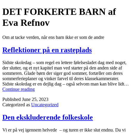
Skip
DET FORKERTE BARN af
to
content
Eva Refnov
Om at tacke verden, når ens barn ikke er som de andre
Reflektioner på en rasteplads
Sidste skoledag – som regel en lettere følelsesladet dag med noget,
der slutter, og et nyt kapitel man ved starter på den anden side af
sommeren. Glade børn der siger god sommer, fortæller om deres
sommerferieplaner og vinker farvel til deres klassekammerater.
Sidste skoledag er en dejlig dag – også selvom man kan blive lidt…
Reflektioner
Continue reading
på
Published
June 25, 2023
en
Categorized as
Uncategorized
rasteplads
Den ekskluderende folkeskole
Vi er på vej igennem helvede – og turen er ikke slut endnu. Da vi