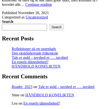
knuselske sit barn og se alle hans gode sider, men konstant få i
Om
hovedet alle…
Continue reading
mig
Published
November 26, 2021
Categorized as
Uncategorized
Search
Search
Recent Posts
Reflektioner på en rasteplads
Den ekskluderende folkeskole
Tale er guld – tavshed er …. tavshed
En engels tålmodighed?
HÅNDBOLD KONFLIKTEN
Recent Comments
Reader_2023
on
Tale er guld – tavshed er …. tavshed
Stine
on
HÅNDBOLD KONFLIKTEN
Lea
on
En engels tålmodighed?